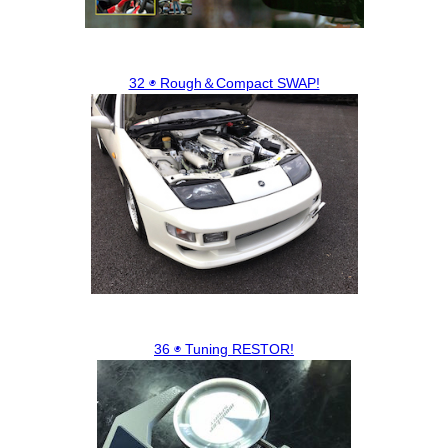
32 ◉ Rough＆Compact SWAP!
36 ◉ Tuning RESTOR!