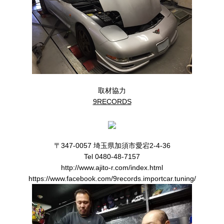
取材協力
9RECORDS
〒347-0057 埼玉県加須市愛宕2-4-36
Tel 0480-48-7157
http://www.ajito-r.com/index.html
https://www.facebook.com/9records.importcar.tuning/