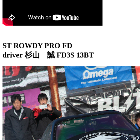
ST ROWDY PRO FD
driver 杉山 誠 FD3S 13BT