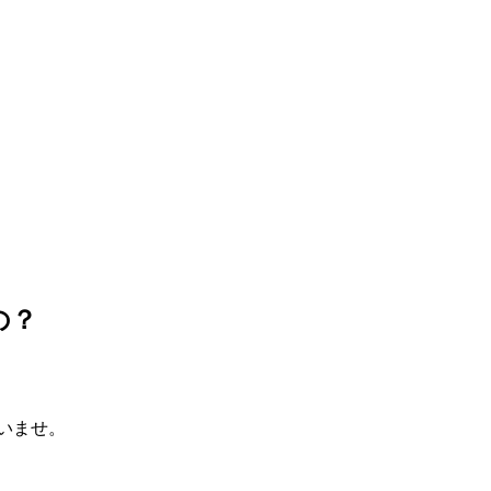
の？
いませ。