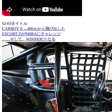
62-63タイトル
CARBOY０→400ｍから飛び出した
ESCORT ZがNHRAにチャレンジ
……そして、WINNER!となる