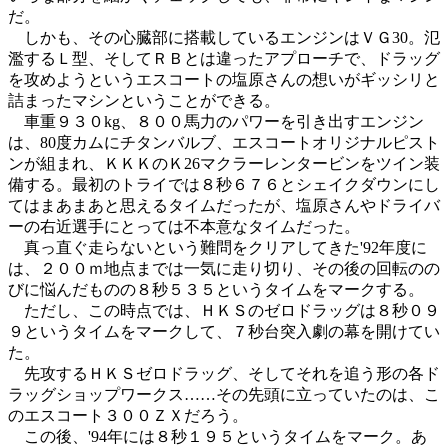
だ。
しかも、その心臓部に搭載しているエンジンはＶＧ30。氾
濫するＬ型、そしてＲＢとは違ったアプローチで、ドラッグ
を攻めようというエスコートの塩原さんの想いがギッシリと
詰まったマシンということができる。
車重９３０kg、８００馬力のパワーを引き出すエンジン
は、80度カムにチタンバルブ、エスコートオリジナルピスト
ンが組まれ、ＫＫＫのＫ26マクラーレンタービンをツイン装
備する。最初のトライでは８秒６７６とシェイクダウンにし
てはまあまあと思えるタイムだったが、塩原さんやドライバ
ーの右近選手にとっては不本意なタイムだった。
真っ直ぐ走らないという難問をクリアしてきた'92年度に
は、２００ｍ地点までは一気に走り切り、その後の回転のの
びに悩んだものの８秒５３５というタイムをマークする。
ただし、この時点では、ＨＫＳのゼロドラッグは８秒０９
９というタイムをマークして、７秒台突入劇の幕を開けてい
た。
先攻するＨＫＳゼロドラッグ、そしてそれを追う形の各ド
ラッグショップワークス……その先頭に立っていたのは、こ
のエスコート３００ＺＸだろう。
この後、'94年には８秒１９５というタイムをマーク。あ