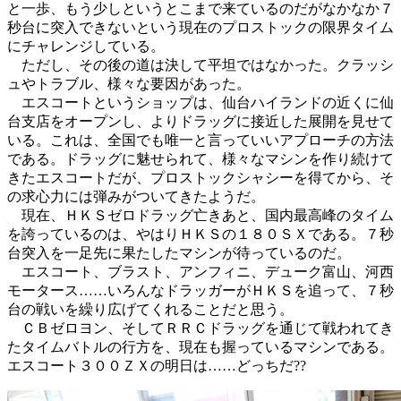
と一歩、もう少しというとこまで来ているのだがなかなか７
秒台に突入できないという現在のプロストックの限界タイム
にチャレンジしている。
ただし、その後の道は決して平坦ではなかった。クラッシ
ュやトラブル、様々な要因があった。
エスコートというショップは、仙台ハイランドの近くに仙
台支店をオープンし、よりドラッグに接近した展開を見せて
いる。これは、全国でも唯一と言っていいアプローチの方法
である。ドラッグに魅せられて、様々なマシンを作り続けて
きたエスコートだが、プロストックシャシーを得てから、そ
の求心力には弾みがついてきたようだ。
現在、ＨＫＳゼロドラッグ亡きあと、国内最高峰のタイム
を誇っているのは、やはりＨＫＳの１８０ＳＸである。７秒
台突入を一足先に果たしたマシンが待っているのだ。
エスコート、ブラスト、アンフィニ、デューク富山、河西
モータース……いろんなドラッガーがＨＫＳを追って、７秒
台の戦いを繰り広げてくれることだと思う。
ＣＢゼロヨン、そしてＲＲＣドラッグを通じて戦われてき
たタイムバトルの行方を、現在も握っているマシンである。
エスコート３００ＺＸの明日は……どっちだ??