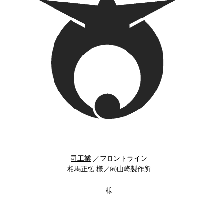
司工業
／フロントライン
相馬正弘 様／㈲山崎製作所
様