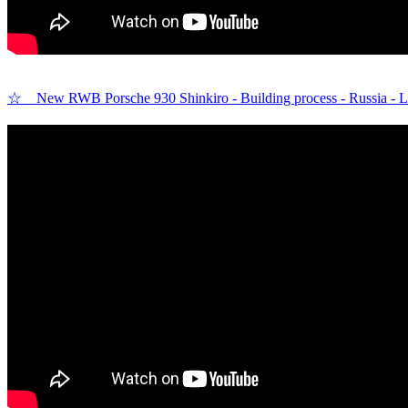
☆ New RWB Porsche 930 Shinkiro - Building process - Russia - Lo