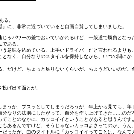
ある。
感』に、非常に近づいていると自画自賛してしまいました。
速じゃパワーの差でおいていかれるけど、一般道で勝負となっ
んである。
いう意味を込めている。上手いドライバーだと言われるよりも
ることなく、自分なりのスタイルを保持しながら、いつの間にか
る。だけど、ちょっと足りないくらいが、ちょうどいいのだ。
。
を投げ出す面とが、
しまうか、ブスッとしてしまうだろうが、年上から見ても、年
自分なりの法則にしたがって、自分を作り上げてきた……のだ
ってことのなかに、カッコイイということがあると思うんです
ともあるんですけど、そうじゃないカッコよさってのが、うん
ーだったが、曲のタイトルに「カッコイイってことは、なんて