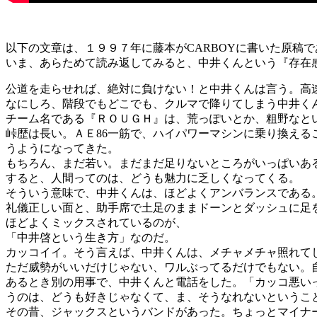
以下の文章は、１９９７年に藤本がCARBOYに書いた原稿で
いま、あらためて読み返してみると、中井くんという『存在
公道を走らせれば、絶対に負けない！と中井くんは言う。高
なにしろ、階段でもどこでも、クルマで降りてしまう中井く
チーム名である『ＲＯＵＧＨ』は、荒っぽいとか、粗野なと
峠歴は長い。ＡＥ86一筋で、ハイパワーマシンに乗り換え
うようになってきた。
もちろん、まだ若い。まだまだ足りないところがいっぱいあ
すると、人間ってのは、どうも魅力に乏しくなってくる。
そういう意味で、中井くんは、ほどよくアンバランスである
礼儀正しい面と、助手席で土足のままドーンとダッシュに足
ほどよくミックスされているのが、
「中井啓という生き方」なのだ。
カッコイイ。そう言えば、中井くんは、メチャメチャ照れて
ただ威勢がいいだけじゃない、ワルぶってるだけでもない。
あるとき別の用事で、中井くんと電話をした。「カッコ悪い
うのは、どうも好きじゃなくて、ま、そうなれないというこ
その昔、ジャックスというバンドがあった。ちょっとマイナ