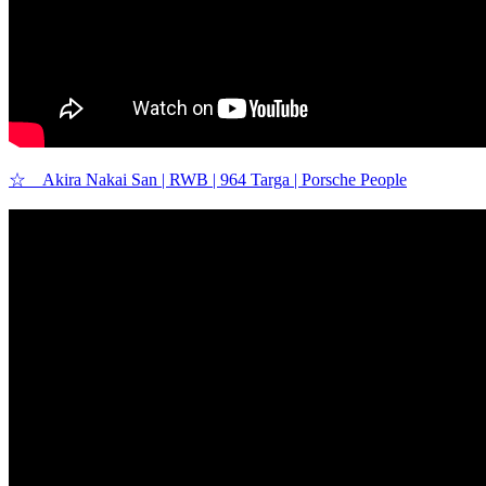
☆ Akira Nakai San | RWB | 964 Targa | Porsche People